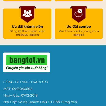
Ưu đãi thành viên
Ưu đãi combo
Đăng ký thành viên nhận
Mua theo combo, càng mua
nhiều ưu đãi lớn
càng rẻ
CÔNG TY TNNHH VADOTO
MST: 0901046602
Ngày Cấp: 07/12/2018
Nơi Cấp: Sở Kế Hoạch Đầu Tư Tỉnh Hưng Yên.