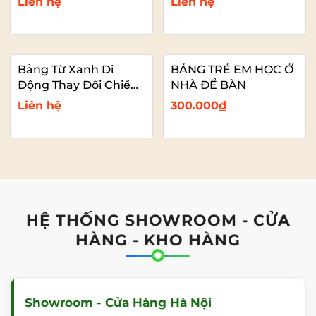
Liên hệ
Liên hệ
Bảng Từ Xanh Di
BẢNG TRẺ EM HỌC Ở
Động Thay Đổi Chiều
NHÀ ĐỂ BÀN
Cao Chân Thép Oval
Liên hệ
300.000₫
Vadoto NanoTech
HỆ THỐNG SHOWROOM - CỬA
HÀNG - KHO HÀNG
Showroom - Cửa Hàng Hà Nội