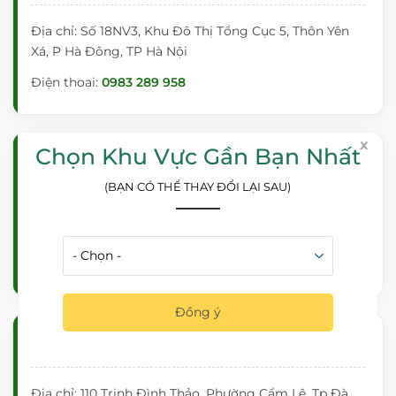
Địa chỉ: Số 18NV3, Khu Đô Thị Tổng Cục 5, Thôn Yên
Xá, P Hà Đông, TP Hà Nội
Điện thoại:
0983 289 958
x
Chọn Khu Vực Gần Bạn Nhất
Showroom - Cửa Hàng Hồ Chí Minh
(BẠN CÓ THỂ THAY ĐỔI LẠI SAU)
Địa chỉ: 363/21 Đường Bình Lợi, Phường Bình Lợi
Trung, Tp Hồ Chí Minh
Điện thoại:
0981 444 956
Đồng ý
Showroom - Cửa Hàng Đà Nẵng
Địa chỉ: 110 Trịnh Đình Thảo, Phường Cẩm Lệ, Tp Đà