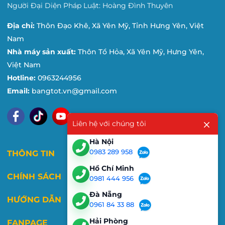
Người Đại Diện Pháp Luật: Hoàng Đình Thuyên
Địa chỉ:
Thôn Đạo Khê, Xã Yên Mỹ, Tỉnh Hưng Yên, Việt
Nam
Nhà máy sản xuất:
Thôn Tổ Hỏa, Xã Yên Mỹ, Hưng Yên,
Việt Nam
Hotline:
0963244956
Email:
bangtot.vn@gmail.com
Liên hệ với chúng tôi
Hà Nội
0983 289 958
THÔNG TIN
Hồ Chí Minh
CHÍNH SÁCH
0981 444 956
Đà Nẵng
HƯỚNG DẪN
0961 84 33 88
Hải Phòng
FANPAGE