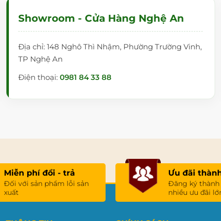
Showroom - Cửa Hàng Nghệ An
Địa chỉ: 148 Nghô Thì Nhậm, Phường Trường Vinh,
TP Nghệ An
Điện thoại:
0981 84 33 88
Miễn phí đổi - trả
Ưu đãi thành
Đối với sản phẩm lỗi sản
Đăng ký thành
xuất
nhiều ưu đãi lớ