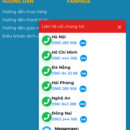
HƯỚNG DẪN
FANPAGE
Hướng dẫn mua hàng
Hướng dẫn thanh toán
Liên hệ với chúng tôi
Hướng dẫn giao nhận
Điều khoản dịch vụ
Hà Nội
0983 289 958
Hồ Chí Minh
0981 444 956
Đà Nẵng
0961 84 33 88
Hải Phòng
0983 289 958
Nghệ An
0961 843 388
Đồng Nai
0963 244 956
Messenger: