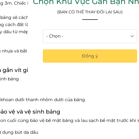
Chọn Khu Vực Gần Bạn Nh
g 3m. Chiếc bảng cần lắp có kích thước 0,6 x 1,0m. Vậy chúng ta
(BẠN CÓ THỂ THAY ĐỔI LẠI SAU)
bảng sẽ cách góc tường là: (3 – 1)/2 = 1m
g cách đất là 1,3m
lấy dấu từ mép bảng vào khoảng 20cm.
 nhựa và bắt ke vào tường. Hai ke trên bắt quay xuống, hai ke d
Đồng ý
 gắn vít giữ bảng trên ke sắt
định bảng
ự khoan dưới thanh nhôm dưới của bảng.
 bảo vệ và vệ sinh bảng
 nilon cuối cùng bảo vệ bề mặt bảng và lau sạch bề mặt trước khi 
ử dụng bút dạ dầu