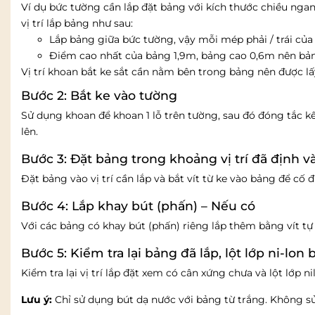
Ví dụ bức tường cần lắp đặt bảng với kích thước chiều ngan
vị trí lắp bảng như sau:
Lắp bảng giữa bức tường, vậy mỗi mép phải / trái của 
Điểm cao nhất của bảng 1,9m, bảng cao 0,6m nên bản
Vị trí khoan bắt ke sắt cần nằm bên trong bảng nên được 
Bước 2: Bắt ke vào tường
Sử dụng khoan để khoan 1 lỗ trên tường, sau đó đóng tắc kê
lên.
Bước 3: Đặt bảng trong khoảng vị trí đã định và
Đặt bảng vào vị trí cần lắp và bắt vít từ ke vào bảng để cố 
Bước 4: Lắp khay bút (phấn) – Nếu có
Với các bảng có khay bút (phấn) riêng lắp thêm bằng vít t
Bước 5: Kiểm tra lại bảng đã lắp, lột lớp ni-lon
Kiểm tra lại vị trí lắp đặt xem có cân xứng chưa và lột lớp
Lưu ý:
Chỉ sử dụng bút dạ nước với bảng từ trắng. Không s