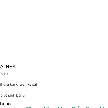
ẠI NHÀ
khoan
ít giữ bảng trên ke sắt
 và vệ sinh bảng
 khoan