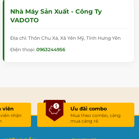
Nhà Máy Sản Xuất - Công Ty
VADOTO
Địa chỉ: Thôn Chu Xá, Xã Yên Mỹ, Tỉnh Hưng Yên
Điện thoại:
0963244956
 viên
Ưu đãi combo
 viên nhận
Mua theo combo, càng
n
mua càng rẻ