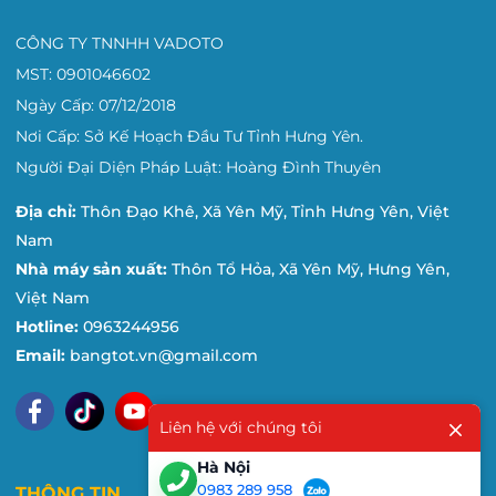
CÔNG TY TNNHH VADOTO
MST: 0901046602
Ngày Cấp: 07/12/2018
Nơi Cấp: Sở Kế Hoạch Đầu Tư Tỉnh Hưng Yên.
Người Đại Diện Pháp Luật: Hoàng Đình Thuyên
Địa chỉ:
Thôn Đạo Khê, Xã Yên Mỹ, Tỉnh Hưng Yên, Việt
Nam
Nhà máy sản xuất:
Thôn Tổ Hỏa, Xã Yên Mỹ, Hưng Yên,
Việt Nam
Hotline:
0963244956
Email:
bangtot.vn@gmail.com
Liên hệ với chúng tôi
Hà Nội
0983 289 958
THÔNG TIN