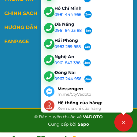
Hồ Chí Minh
CHÍNH SÁCH
0981 444 956
Đà Nẵng
HƯỚNG DẪN
0961 84 33 88
Hải Phòng
FANPAGE
0983 289 958
Nghệ An
0961 843 388
Đồng Nai
0963 244 956
Messenger:
m.me/CtyVadoto
Hệ thống cửa hàng:
Xem địa chỉ cửa hàng
© Bản quyền thuộc về
VADOTO
Cung cấp bởi
Sapo
Liên hệ