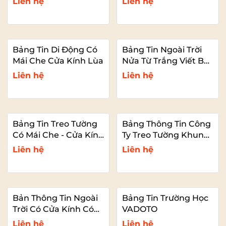
Liên hệ
Liên hệ
Bảng Tin Di Động Có
Bảng Tin Ngoài Trời
Mái Che Cửa Kính Lùa
Nửa Từ Trắng Viết Bút
- Nửa Ghim Thông
Liên hệ
Liên hệ
Báo
Bảng Tin Treo Tường
Bảng Thông Tin Công
Có Mái Che - Cửa Kính
Ty Treo Tường Khung
Có Khóa
Inox Vàng
Liên hệ
Liên hệ
Bản Thông Tin Ngoài
Bảng Tin Trường Học
Trời Có Cửa Kính Có
VADOTO
Khóa Khung Inox
Liên hệ
Liên hệ