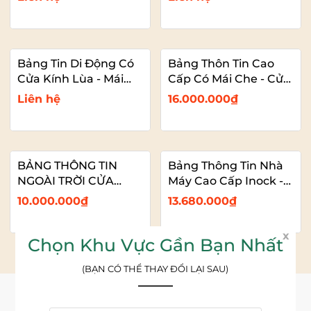
Bảng Tin Di Động Có
Bảng Thôn Tin Cao
Cửa Kính Lùa - Mái
Cấp Có Mái Che - Cửa
Che
Kính Lùa Có Khóa -
Liên hệ
16.000.000₫
Ốp Hợp Kim Alu Đẹp
BẢNG THÔNG TIN
Bảng Thông Tin Nhà
NGOÀI TRỜI CỬA
Máy Cao Cấp Inock -
KÍNH LÙA CÓ MÁI
Mái Che Nhựa PC
10.000.000₫
13.680.000₫
CHE CHÂN THÉP SƠN
TĨNH ĐIỆN
x
Chọn Khu Vực Gần Bạn Nhất
(BẠN CÓ THỂ THAY ĐỔI LẠI SAU)