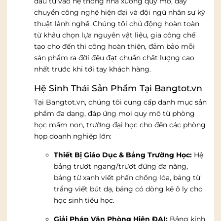
đầu tư vào hệ thống nhà xưởng quy mô, dây
chuyền công nghệ hiện đại và đội ngũ nhân sự kỹ
thuật lành nghề. Chúng tôi chủ động hoàn toàn
từ khâu chọn lựa nguyên vật liệu, gia công chế
tạo cho đến thi công hoàn thiện, đảm bảo mỗi
sản phẩm ra đời đều đạt chuẩn chất lượng cao
nhất trước khi tới tay khách hàng.
Hệ Sinh Thái Sản Phẩm Tại Bangtot.vn
Tại Bangtot.vn, chúng tôi cung cấp danh mục sản
phẩm đa dạng, đáp ứng mọi quy mô từ phòng
học mầm non, trường đại học cho đến các phòng
họp doanh nghiệp lớn:
Thiết Bị Giáo Dục & Bảng Trường Học:
Hệ
bảng trượt ngang/trượt đứng đa năng,
bảng từ xanh viết phấn chống lóa, bảng từ
trắng viết bút dạ, bảng có dòng kẻ ô ly cho
học sinh tiểu học.
Giải Pháp Văn Phòng Hiện ĐẠI:
Bảng kính