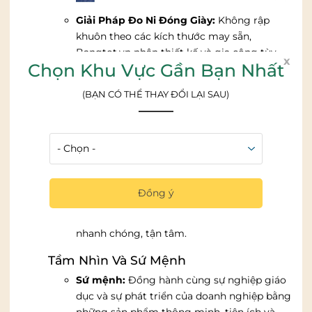
Giải Pháp Đo Ni Đóng Giày:
Không rập
khuôn theo các kích thước may sẵn,
Bangtot.vn nhận thiết kế và gia công tùy
x
Chọn Khu Vực Gần Bạn Nhất
biến theo diện tích thực tế và yêu cầu
chuyên biệt của từng dự án.
(BẠN CÓ THỂ THAY ĐỔI LẠI SAU)
Dịch Vụ Trọn Gói, Chuyên Nghiệp:
Đội
ngũ kỹ sư của VADOTO hỗ trợ từ khâu khảo
sát mặt bằng, dựng bản vẽ kỹ thuật (3D),
vận chuyển an toàn đến thi công lắp đặt
chuẩn xác, đúng tiến độ.
Đồng ý
Chính Sách Hậu Mãi Uy Tín:
Chế độ bảo
hành chính hãng dài hạn, hỗ trợ kỹ thuật
nhanh chóng, tận tâm.
Tầm Nhìn Và Sứ Mệnh
Sứ mệnh:
Đồng hành cùng sự nghiệp giáo
dục và sự phát triển của doanh nghiệp bằng
những sản phẩm thông minh, tiện ích và