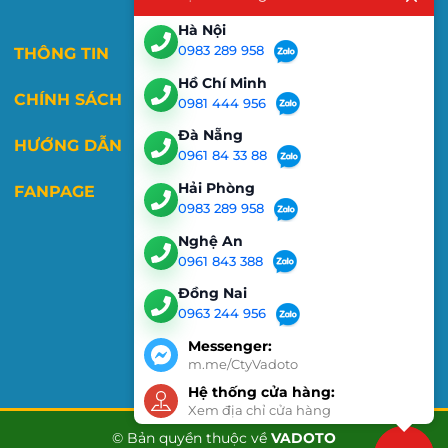
Hà Nội
0983 289 958
THÔNG TIN
Hồ Chí Minh
CHÍNH SÁCH
0981 444 956
Đà Nẵng
HƯỚNG DẪN
0961 84 33 88
Hải Phòng
FANPAGE
0983 289 958
Nghệ An
0961 843 388
Đồng Nai
0963 244 956
Messenger:
m.me/CtyVadoto
Hệ thống cửa hàng:
Xem địa chỉ cửa hàng
© Bản quyền thuộc về
VADOTO