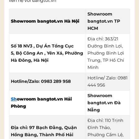
liên hệ với bangtot.vn
Showroom
Showroom bangtot.vn Hà Nội
bangtot.vn TP
HCM
Địa chỉ: 363/21
Số 18 NV3 , Dự Án Tổng Cục
Đường Bình Lợi,
5,
Bộ Công An , Yên Xá, Phường
Phường Bình Lợi
Hà Đông
, Hà Nội
Trung, TP Hồ Chí
Minh
Hotline/ Zalo: 0981
Hotline/Zalo: 0983 289 958
444 956
Showroom
Sh
owroom bangtot.vn Hải
bangtot.vn Đà
Phòng
Nẵng
Địa chỉ: 110 Trịnh
Địa chỉ: 97 Bạch Đằng, Quận
Đình Thảo,
Hồng Bàng, Thành Phố Hải
Phường Cẩm Lệ,