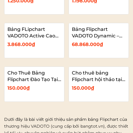
1.250.000₫
1.198.000₫
Chuyên Nghiệp
Gọn, Thay Đổi Chiều
Vadoto
Cao Flipchart Vadoto
EcoTech
Bảng FLipchart
Bảng Flipchart
VADOTO Active Cao
VADOTO Dynamic –
Cấp – Bảng Di Kẹp
FVD001 – Bảng
3.868.000₫
68.868.000₫
Giấy A0, A1 Tiện lợi
Flipchart Kẹp Giấy
Ngang Dành Cho
Những Nhà Đào Tạo
Chuyên Nghiệp
Cho Thuê Bảng
Cho thuê bảng
Flipchart Đào Tạo Tại
Flipchart hội thảo tại
TP.HCM
Hà Nội
150.000₫
150.000₫
Dưới đây là bài viết giới thiệu sản phẩm bảng Flipchart của
thương hiệu VADOTO (cung cấp bởi bangtot.vn), được thiết