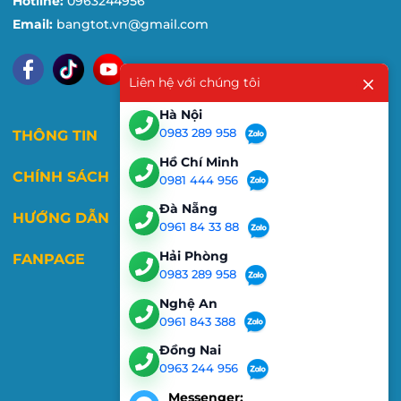
Hotline:
0963244956
Email:
bangtot.vn@gmail.com
Liên hệ với chúng tôi
Hà Nội
0983 289 958
THÔNG TIN
Hồ Chí Minh
CHÍNH SÁCH
0981 444 956
Đà Nẵng
HƯỚNG DẪN
0961 84 33 88
Hải Phòng
FANPAGE
0983 289 958
Nghệ An
0961 843 388
Đồng Nai
0963 244 956
Messenger: