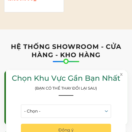
HỆ THỐNG SHOWROOM - CỬA
HÀNG - KHO HÀNG
x
Chọn Khu Vực Gần Bạn Nhất
Showroom - Cửa Hàng Hà Nội
(BẠN CÓ THỂ THAY ĐỔI LẠI SAU)
Địa chỉ: Số 18NV3, Khu Đô Thị Tổng Cục 5, Thôn Yên
Xá, P Hà Đông, TP Hà Nội
Điện thoại:
0983 289 958
Đồng ý