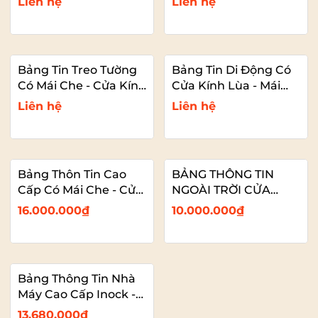
Liên hệ
Liên hệ
Báo
Bảng Tin Treo Tường
Bảng Tin Di Động Có
Có Mái Che - Cửa Kính
Cửa Kính Lùa - Mái
Có Khóa
Che
Liên hệ
Liên hệ
Bảng Thôn Tin Cao
BẢNG THÔNG TIN
Cấp Có Mái Che - Cửa
NGOÀI TRỜI CỬA
Kính Lùa Có Khóa -
KÍNH LÙA CÓ MÁI
16.000.000₫
10.000.000₫
Ốp Hợp Kim Alu Đẹp
CHE CHÂN THÉP SƠN
TĨNH ĐIỆN
Bảng Thông Tin Nhà
Máy Cao Cấp Inock -
Mái Che Nhựa PC
13.680.000₫