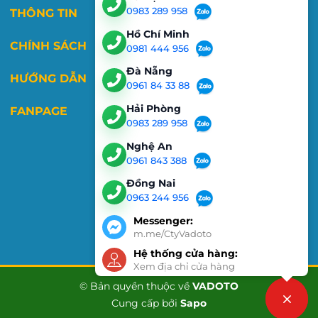
0983 289 958
THÔNG TIN
Hồ Chí Minh
CHÍNH SÁCH
0981 444 956
Đà Nẵng
HƯỚNG DẪN
0961 84 33 88
Hải Phòng
FANPAGE
0983 289 958
Nghệ An
0961 843 388
Đồng Nai
0963 244 956
Messenger:
m.me/CtyVadoto
Hệ thống cửa hàng:
Xem địa chỉ cửa hàng
© Bản quyền thuộc về
VADOTO
Cung cấp bởi
Sapo
Liên hệ