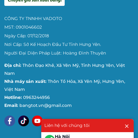
Ngoài ra, khi mua hàng tại Bảng Tốt, khách sẽ nhận
được những chính sách vô cùng ưu đãi:
CÔNG TY TNNHH VADOTO
♦
100% các sản phẩm sau khi sản xuất được kiểm tra kỹ
MST: 0901046602
lưỡng qua các khâu trước khi xuất hàng.
Ngày Cấp: 07/12/2018
Nơi Cấp: Sở Kế Hoạch Đầu Tư Tỉnh Hưng Yên.
♦
Chúng tôi có kho và cửa hàng ở trung tâm thủ đô Hà
Nội và TP.HCM nên rất thuận cho khách hàng khi mua
Người Đại Diện Pháp Luật: Hoàng Đình Thuyên
hàng
Địa chỉ:
Thôn Đạo Khê, Xã Yên Mỹ, Tỉnh Hưng Yên, Việt
♦
Thời gian giao hàng nhanh , khách hàng không phải
Nam
mất nhiều thời gian chờ đợi.
Nhà máy sản xuất:
Thôn Tổ Hỏa, Xã Yên Mỹ, Hưng Yên,
Việt Nam
♦
Bảo hành bảng trong 12 tháng trên toàn quốc.
Hotline:
0963244956
♦
Hoàn tiền hoặc đổi hàng trong vòng 03 ngày làm
Email:
bangtot.vn@gmail.com
việc nếu xảy ra bất cứ lỗi kỹ thuật nào từ phía nhà sản
xuất.
Liên hệ với chúng tôi
——————————- QUÀ TẶNG ĐI KÈM KHI MUA
BẢNG LẬT DI ĐỘNG 2 MẶT ———————–
Hà Nội