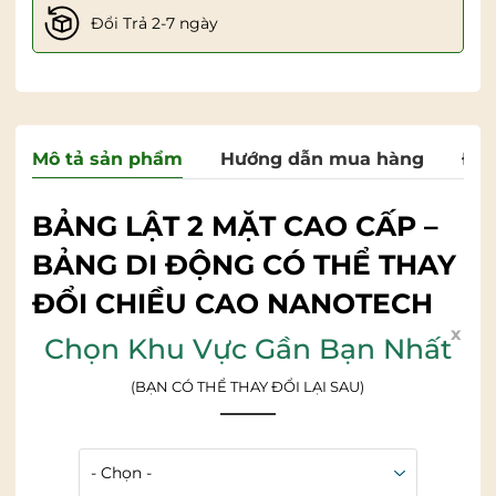
Đổi Trả 2-7 ngày
Mô tả sản phẩm
Hướng dẫn mua hàng
Đán
BẢNG LẬT 2 MẶT CAO CẤP
–
BẢNG DI ĐỘNG CÓ THỂ THAY
ĐỔI CHIỀU CAO NANOTECH
x
Bảng lật 2 mặt trắng
đang là dòng bảng được ưa
Chọn Khu Vực Gần Bạn Nhất
chuộng nhiều nhất tại các văn phòng hay trung tâm
(BẠN CÓ THỂ THAY ĐỔI LẠI SAU)
đào tạo hiện nay. Bảng lật có hai mặt sẽ giúp nhân đôi
diện tích sử dụng và tăng hiệu quả công việc. Thế
nhưng, đôi khi chiều cao của người dùng có sự chênh
lệch lớn, khi viết phải cúi xuống hoặc nhớn người lên
gây khó khăn và mất thẩm mỹ trong mỗi buổi họp. Vì