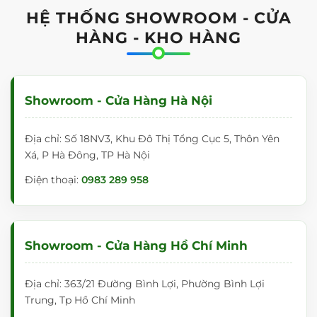
trượt khi viết bảng. Chúng ta dễ xóa sạch
HỆ THỐNG SHOWROOM - CỬA
vết mực sau khi viết. Ngoài ra, mặt bảng
HÀNG - KHO HÀNG
có dòng kẻ mờ 5x5cm giúp nét chữ luôn
thẳng hàng.
Bảng có thể thay đổi chiều cao tùy ý
Showroom - Cửa Hàng Hà Nội
Tính năng đặc biệt của
bảng lật 2
mặt
Nanotech là có thể điều chỉnh độ cao tùy
Địa chỉ: Số 18NV3, Khu Đô Thị Tổng Cục 5, Thôn Yên
ý, vừa với tầm viết của người dùng. Thiết kế
Xá, P Hà Đông, TP Hà Nội
nâng lên hạ xuống dễ dàng giúp người dùng
Điện thoại:
0983 289 958
không phải cúi khom lưng hay vươn cao.
Chiếc bảng phù hợp với cả trẻ em đến người
lớn, tạo tư thế viết thoải mái nhất.
Showroom - Cửa Hàng Hồ Chí Minh
Bảng lật xoay 360 độ, di chuyển dễ
dàng
Địa chỉ: 363/21 Đường Bình Lợi, Phường Bình Lợi
Bảng di động 2 mặt
được thiết kế chốt
Trung, Tp Hồ Chí Minh
xoay 360° giúp lật bảng dễ dàng. Với 2