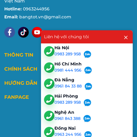
Việt Nam
Hotline:
0963244956
Email:
bangtot.vn@gmail.com
Liên hệ với chúng tôi
Hà Nội
0983 289 958
THÔNG TIN
Hồ Chí Minh
CHÍNH SÁCH
0981 444 956
Đà Nẵng
HƯỚNG DẪN
0961 84 33 88
Hải Phòng
FANPAGE
0983 289 958
Nghệ An
0961 843 388
Đồng Nai
0963 244 956