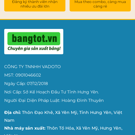
Đăng ký thành viên nhận
Mua theo combo, càng mua
nhiều ưu đãi lớn
càng rẻ
CÔNG TY TNNHH VADOTO
MST: 0901046602
Ngày Cấp: 07/12/2018
Nơi Cấp: Sở Kế Hoạch Đầu Tư Tỉnh Hưng Yên.
Người Đại Diện Pháp Luật: Hoàng Đình Thuyên
Địa chỉ:
Thôn Đạo Khê, Xã Yên Mỹ, Tỉnh Hưng Yên, Việt
Nam
Nhà máy sản xuất:
Thôn Tổ Hỏa, Xã Yên Mỹ, Hưng Yên,