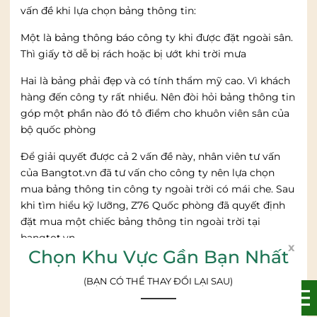
vấn đề khi lựa chọn bảng thông tin:
Một là bảng thông báo công ty khi được đặt ngoài sân.
Thì giấy tờ dễ bị rách hoặc bị ướt khi trời mưa
Hai là bảng phải đẹp và có tính thẩm mỹ cao. Vì khách
hàng đến công ty rất nhiều. Nên đòi hỏi bảng thông tin
góp một phần nào đó tô điểm cho khuôn viên sân của
bộ quốc phòng
Để giải quyết được cả 2 vấn đề này, nhân viên tư vấn
của Bangtot.vn đã tư vấn cho công ty nên lựa chọn
mua bảng thông tin công ty ngoài trời có mái che. Sau
khi tìm hiểu kỹ lưỡng, Z76 Quốc phòng đã quyết định
đặt mua một chiếc bảng thông tin ngoài trời tại
bangtot.vn.
x
Chọn Khu Vực Gần Bạn Nhất
Sau khi lắp đặt hoàn chỉnh, ban Giám đốc công ty rất
hài lòng về sản phẩm bảng của chúng tôi.
(BẠN CÓ THỂ THAY ĐỔI LẠI SAU)
Bảng Tốt xin cảm ơn công ty Z76 Bộ Quốc Phòng đã