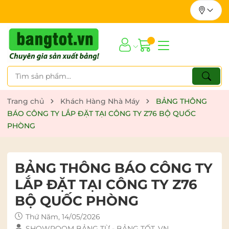
Trang chủ
Khách Hàng Nhà Máy
BẢNG THÔNG
BÁO CÔNG TY LẮP ĐẶT TẠI CÔNG TY Z76 BỘ QUỐC
PHÒNG
BẢNG THÔNG BÁO CÔNG TY
LẮP ĐẶT TẠI CÔNG TY Z76
BỘ QUỐC PHÒNG
Thứ Năm, 14/05/2026
SHOWROOM BẢNG TỪ - BẢNG TỐT .VN