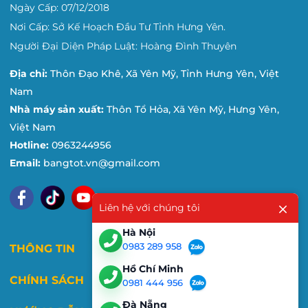
Ngày Cấp: 07/12/2018
Nơi Cấp: Sở Kế Hoạch Đầu Tư Tỉnh Hưng Yên.
Người Đại Diện Pháp Luật: Hoàng Đình Thuyên
Địa chỉ:
Thôn Đạo Khê, Xã Yên Mỹ, Tỉnh Hưng Yên, Việt
Nam
Nhà máy sản xuất:
Thôn Tổ Hỏa, Xã Yên Mỹ, Hưng Yên,
Việt Nam
Hotline:
0963244956
Email:
bangtot.vn@gmail.com
Liên hệ với chúng tôi
Hà Nội
0983 289 958
THÔNG TIN
Hồ Chí Minh
CHÍNH SÁCH
0981 444 956
Đà Nẵng