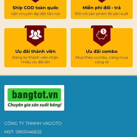
Ship COD toàn quốc
Miễn phí đổi - trả
Vận chuyển lắp đặt tận nơi
Đối với sản phẩm lỗi sản xuất
Ưu đãi thành viên
Ưu đãi combo
Đăng ký thành viên nhận
Mua theo combo, càng mua
nhiều ưu đãi lớn
càng rẻ
CÔNG TY TNNHH VADOTO
MST: 0901046602