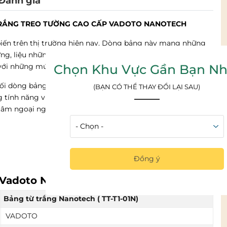
Đánh giá
TRẮNG TREO TƯỜNG CAO CẤP VADOTO NANOTECH
biến trên thị trường hiện nay. Dòng bảng này mang những
ưng, liệu những chiếc
bảng viết bút lông chống lóa
không rõ
Chọn Khu Vực Gần Bạn Nh
 với những mức giá khác nhau?
hối dòng bảng từ trắng chống lóa cao cấp Vadoto Nanotech .
(BẠN CÓ THỂ THAY ĐỔI LẠI SAU)
tính năng vượt trội so với các sản phẩm khác trên thị
g tâm ngoại ngữ đều lựa chọn dòng sản phẩm này của
Đồng ý
p Vadoto Nanotech
Bảng từ trắng Nanotech ( TT-T1-01N)
VADOTO