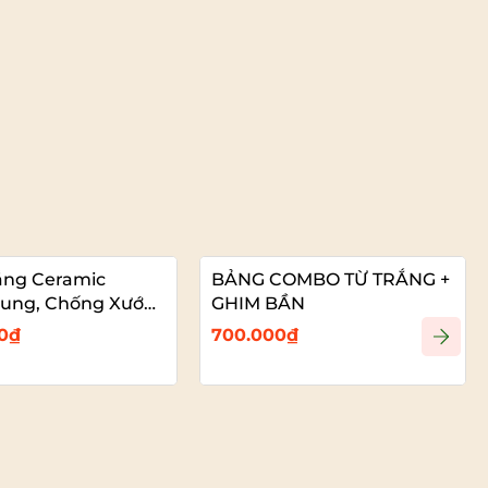
ắng Ceramic
BẢNG COMBO TỪ TRẮNG +
ung, Chống Xước
GHIM BẦN
 Vadoto
00₫
700.000₫
Xem chi tiết
Xem chi tiết