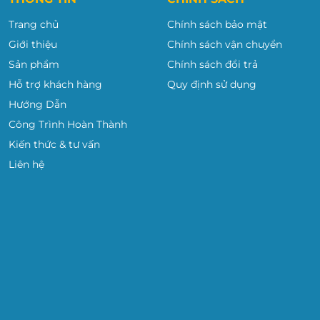
Khay bút thông minh gắn liền với khung bảng
Khay đựng bút dài 30cm được gắn liền và chạy dài theo
Trang chủ
Chính sách bảo mật
khung bảng giúp cho việc đựng bút và bông lau dễ dàng
Giới thiệu
Chính sách vận chuyển
nhất. Đặc biệt, khay có thể dễ dàng di chuyển từ trái qua
Sản phẩm
Chính sách đổi trả
phải.
Hỗ trợ khách hàng
Quy định sử dụng
Hướng Dẫn
Công Trình Hoàn Thành
Kiến thức & tư vấn
Liên hệ