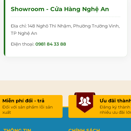
Showroom - Cửa Hàng Nghệ An
Địa chỉ: 148 Nghô Thì Nhậm, Phường Trường Vinh,
TP Nghệ An
Điện thoại:
0981 84 33 88
Miễn phí đổi - trả
Ưu đãi thành
Đối với sản phẩm lỗi sản
Đăng ký thành
xuất
nhiều ưu đãi lớ
THÔNG TIN
CHÍNH SÁCH