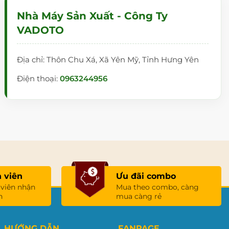
Nhà Máy Sản Xuất - Công Ty
VADOTO
Địa chỉ: Thôn Chu Xá, Xã Yên Mỹ, Tỉnh Hưng Yên
Điện thoại:
0963244956
 viên
Ưu đãi combo
 viên nhận
Mua theo combo, càng
n
mua càng rẻ
HƯỚNG DẪN
FANPAGE