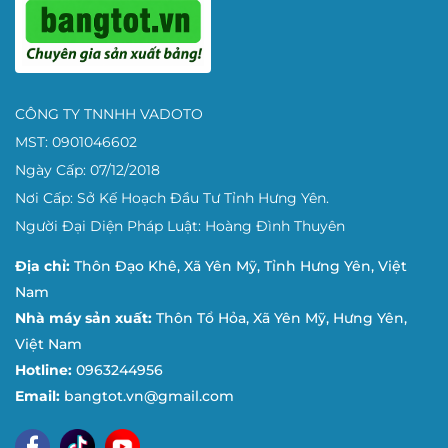
CÔNG TY TNNHH VADOTO
MST: 0901046602
Ngày Cấp: 07/12/2018
Nơi Cấp: Sở Kế Hoạch Đầu Tư Tỉnh Hưng Yên.
Người Đại Diện Pháp Luật: Hoàng Đình Thuyên
Địa chỉ:
Thôn Đạo Khê, Xã Yên Mỹ, Tỉnh Hưng Yên, Việt
Nam
Bảng có thiết kế an toàn, tiện dụng
Nhà máy sản xuất:
Thôn Tổ Hỏa, Xã Yên Mỹ, Hưng Yên,
Việt Nam
Bảng từ trắng
được làm từ khung nhôm nhỏ và 4 góc
Hotline:
0963244956
được bịt nhựa. Giúp tăng tính thẩm mỹ và an toàn cho
người sử dụng.
Email:
bangtot.vn@gmail.com
Một chiếc bảng vừa chắc chắn vừa đẹp mắt mang lại
sự thoải mái và tiện dụng cho người dùng.