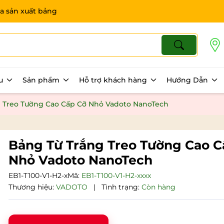
a sản xuất bảng
ệu
Sản phẩm
Hỗ trợ khách hàng
Hướng Dẫn
 Treo Tường Cao Cấp Cỡ Nhỏ Vadoto NanoTech
Bảng Từ Trắng Treo Tường Cao C
Nhỏ Vadoto NanoTech
EB1-T100-V1-H2-x
Mã:
EB1-T100-V1-H2-xxxx
Thương hiệu:
VADOTO
|
Tình trạng:
Còn hàng