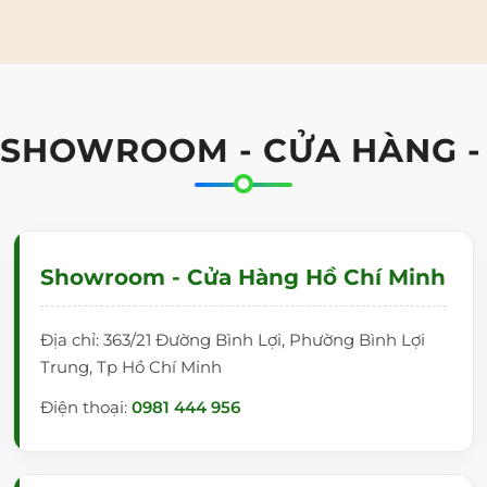
 SHOWROOM - CỬA HÀNG -
Showroom - Cửa Hàng Hồ Chí Minh
Bảng có thể lắp 2 chiều
Bảng từ trắng viết bút lông cao cấp Nanotech có thể lắp
Địa chỉ: 363/21 Đường Bình Lợi, Phường Bình Lợi
đặt 2 chiều, tùy theo nhu cầu sử dụng của khách hàng.
Trung, Tp Hồ Chí Minh
Điện thoại:
0981 444 956