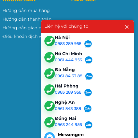
Hướng dẫn mua hàng
Hướng dẫn thanh toán
Liên hệ với chúng tôi
Hướng dẫn giao nhận
Điều khoản dịch vụ
Hà Nội
0983 289 958
Hồ Chí Minh
0981 444 956
Đà Nẵng
0961 84 33 88
Hải Phòng
0983 289 958
Nghệ An
0961 843 388
Đồng Nai
0963 244 956
Messenger: