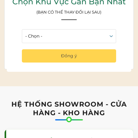
Chọn Khu Vực Gần Bạn Nhất
Giới thiệu
(BẠN CÓ THỂ THAY ĐỔI LẠI SAU)
Sản phẩm
Hỗ trợ khách hàng
Hướng Dẫn
Công Trình Hoàn Thành
Kiến thức & tư vấn
Đồng ý
Liên hệ
HỆ THỐNG SHOWROOM - CỬA
HÀNG - KHO HÀNG