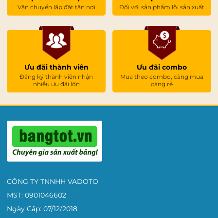
Vận chuyển lắp đặt tận nơi
Đối với sản phẩm lỗi sản xuất
Ưu đãi thành viên
Ưu đãi combo
Đăng ký thành viên nhận
Mua theo combo, càng mua
nhiều ưu đãi lớn
càng rẻ
CÔNG TY TNNHH VADOTO
MST: 0901046602
Ngày Cấp: 07/12/2018