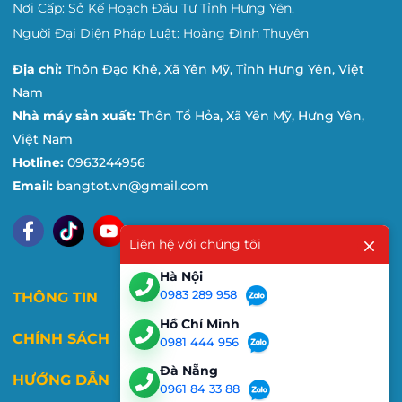
Nơi Cấp: Sở Kế Hoạch Đầu Tư Tỉnh Hưng Yên.
Người Đại Diện Pháp Luật: Hoàng Đình Thuyên
Địa chỉ:
Thôn Đạo Khê, Xã Yên Mỹ, Tỉnh Hưng Yên, Việt
Nam
Nhà máy sản xuất:
Thôn Tổ Hỏa, Xã Yên Mỹ, Hưng Yên,
Việt Nam
Hotline:
0963244956
Email:
bangtot.vn@gmail.com
Liên hệ với chúng tôi
Hà Nội
0983 289 958
THÔNG TIN
Hồ Chí Minh
CHÍNH SÁCH
0981 444 956
Đà Nẵng
HƯỚNG DẪN
0961 84 33 88