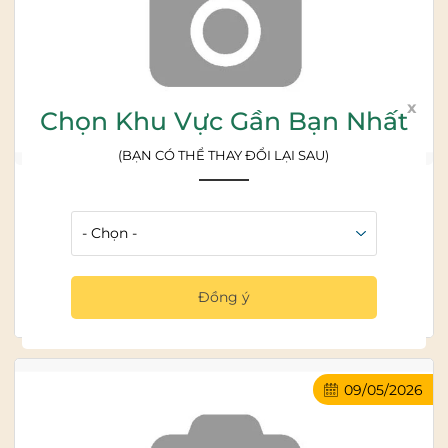
x
Chọn Khu Vực Gần Bạn Nhất
(BẠN CÓ THỂ THAY ĐỔI LẠI SAU)
Bảng tương tác thông minh giá rẻ tại Bình
Dương
Đăng bởi:
Phan Diệu Lan
Với sự phát triển đầy nhanh chóng của công nghệ, việc
áp dụng các thiết bị thông minh vào cuộc sống hàng...
Đồng ý
Đọc tiếp >>
09/05/2026