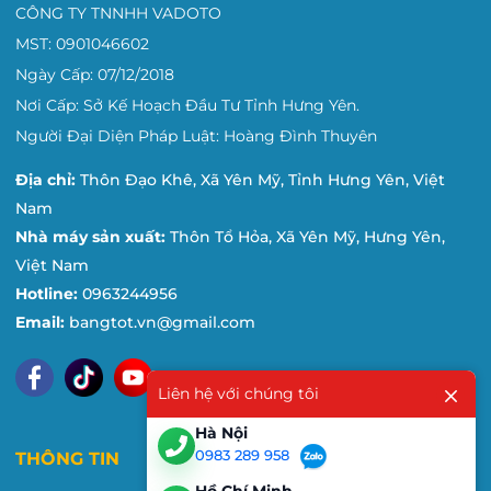
CÔNG TY TNNHH VADOTO
MST: 0901046602
Ngày Cấp: 07/12/2018
Nơi Cấp: Sở Kế Hoạch Đầu Tư Tỉnh Hưng Yên.
Người Đại Diện Pháp Luật: Hoàng Đình Thuyên
Địa chỉ:
Thôn Đạo Khê, Xã Yên Mỹ, Tỉnh Hưng Yên, Việt
Nam
Nhà máy sản xuất:
Thôn Tổ Hỏa, Xã Yên Mỹ, Hưng Yên,
Việt Nam
Hotline:
0963244956
Email:
bangtot.vn@gmail.com
Liên hệ với chúng tôi
Hà Nội
0983 289 958
THÔNG TIN
Hồ Chí Minh