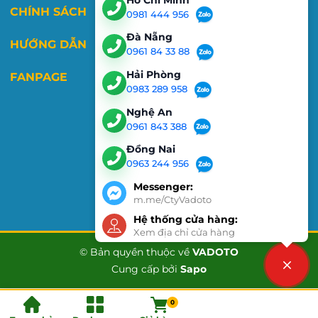
CHÍNH SÁCH
0981 444 956
Đà Nẵng
HƯỚNG DẪN
0961 84 33 88
Hải Phòng
FANPAGE
0983 289 958
Nghệ An
0961 843 388
Đồng Nai
0963 244 956
Messenger:
m.me/CtyVadoto
Hệ thống cửa hàng:
Xem địa chỉ cửa hàng
© Bản quyền thuộc về
VADOTO
Cung cấp bởi
Sapo
Liên hệ
0