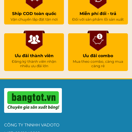
kính
văn phòng,
bảng ghim
tài liệu, bảng thông
báo,
bảng flipchart hội thảo
,
bảng lật 2 mặt
di động….
Ship COD toàn quốc
Miễn phí đổi - trả
Vận chuyển lắp đặt tận nơi
Đối với sản phẩm lỗi sản xuất
Ưu đãi thành viên
Ưu đãi combo
Đăng ký thành viên nhận
Mua theo combo, càng mua
nhiều ưu đãi lớn
càng rẻ
CÔNG TY TNNHH VADOTO