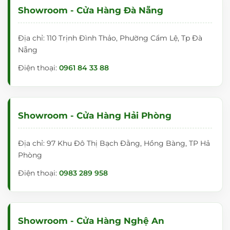
Showroom - Cửa Hàng Đà Nẵng
– Vừa dễ dàng sử dụng vừa tạo thẩm mỹ cho văn
phòng.
Địa chỉ: 110 Trịnh Đình Thảo, Phường Cẩm Lệ, Tp Đà
Nẵng
– Lớp tạo nền phía sau sử dụng sơn màu trắng sữa cho
chữ viết nổi bật trên bảng.
Điện thoại:
0961 84 33 88
———————— QUÀ TẶNG ĐI KÈM KHI MUA
BẢNG KÍNH CƯỜNG LỰC
———————–
Showroom - Cửa Hàng Hải Phòng
Địa chỉ: 97 Khu Đô Thị Bạch Đằng, Hồng Bàng, TP Hả
Phòng
Điện thoại:
0983 289 958
TẠI SAO BẠN NÊN MUA BẢNG KÍNH
CƯỜNG LỰC TẠI BANGTOT.VN?
Showroom - Cửa Hàng Nghệ An