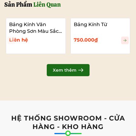
Sản Phẩm
Liên Quan
Bảng Kính Văn
Bảng Kính Từ
Phòng Sơn Màu Sắc
Theo Yêu Cầu
Liên hệ
750.000₫
Xem thêm
Bảng kính cường lực giá rẻ
HỆ THỐNG SHOWROOM - CỬA
HÀNG - KHO HÀNG