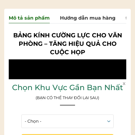
Mô tả sản phẩm
Hướng dẫn mua hàng
Đán
BẢNG KÍNH CƯỜNG LỰC CHO VĂN
PHÒNG – TĂNG HIỆU QUẢ CHO
CUỘC HỌP
x
Chọn Khu Vực Gần Bạn Nhất
(BẠN CÓ THỂ THAY ĐỔI LẠI SAU)