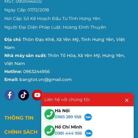
MST: 0901046602
Ngày Cấp: 07/12/2018
Nơi Cấp: Sở Kế Hoạch Đầu Tư Tỉnh Hưng Yên.
Người Đại Diện Pháp Luật: Hoàng Đình Thuyên
Địa chỉ:
Thôn Đạo Khê, Xã Yên Mỹ, Tỉnh Hưng Yên, Việt
Nam
Nhà máy sản xuất:
Thôn Tổ Hỏa, Xã Yên Mỹ, Hưng Yên,
Việt Nam
Hotline:
0963244956
Email:
bangtot.vn@gmail.com
Liên hệ với chúng tôi
Hà Nội
0983 289 958
THÔNG TIN
Hồ Chí Minh
CHÍNH SÁCH
0981 444 956