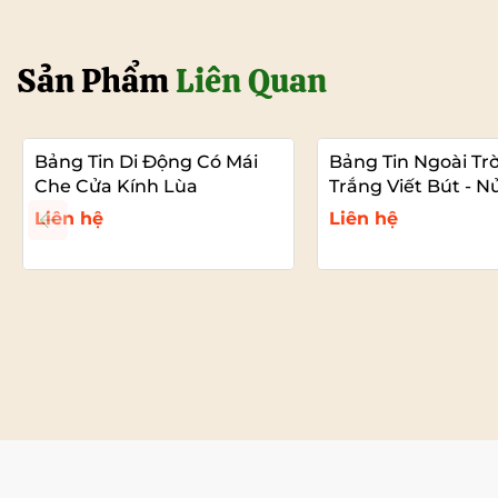
chiếc bảng thông tin ngoài trời treo tường có cửa kính lùa t
Sản Phẩm
Liên Quan
Bảng Tin Di Động Có Mái
Bảng Tin Ngoài Tr
Che Cửa Kính Lùa
Trắng Viết Bút - 
Thông Báo
Liên hệ
Liên hệ
Xem chi tiết
Xem chi tiế