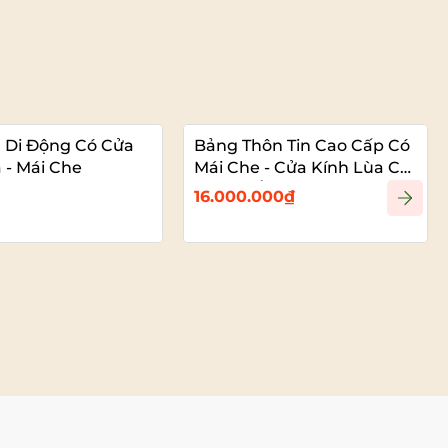
n Di Động Có Cửa
Bảng Thôn Tin Cao Cấp Có
 - Mái Che
Mái Che - Cửa Kính Lùa Có
Khóa - Ốp Hợp Kim Alu
16.000.000₫
Đẹp
Xem chi tiết
Xem chi tiết