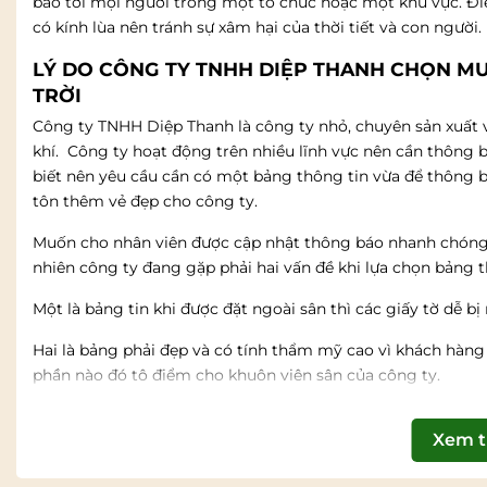
báo tới mọi người trong một tổ chức hoặc một khu vực. Đi
có kính lùa nên tránh sự xâm hại của thời tiết và con người.
LÝ DO CÔNG TY TNHH DIỆP THANH CHỌN M
TRỜI
Công ty TNHH Diệp Thanh là công ty nhỏ, chuyên sản xuất và
khí. Công ty hoạt động trên nhiều lĩnh vực nên cần thông
biết nên yêu cầu cần có một bảng thông tin vừa để thông 
tôn thêm vẻ đẹp cho công ty.
Muốn cho nhân viên được cập nhật thông báo nhanh chóng, 
nhiên công ty đang gặp phải hai vấn đề khi lựa chọn bảng 
Một là bảng tin khi được đặt ngoài sân thì các giấy tờ dễ bị 
Hai là bảng phải đẹp và có tính thẩm mỹ cao vì khách hàng
phần nào đó tô điểm cho khuôn viên sân của công ty.
Để giải quyết được cả 2 vấn đề này, nhân viên tư vấn của 
Xem 
thông tin ngoài trời
treo tường cửa kính lùa. Loại bảng thô
không bị ảnh hưởng và đảm bảo độ an toàn. Sau khi tìm hi