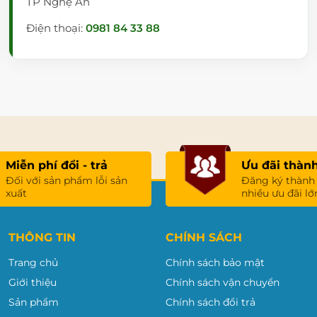
TP Nghệ An
Điện thoại:
0981 84 33 88
Miễn phí đổi - trả
Ưu đãi thành
Đối với sản phẩm lỗi sản
Đăng ký thành
xuất
nhiều ưu đãi lớ
THÔNG TIN
CHÍNH SÁCH
Trang chủ
Chính sách bảo mật
Giới thiệu
Chính sách vận chuyển
Sản phẩm
Chính sách đổi trả