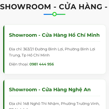
 SHOWROOM - CỬA HÀNG -
a cho công ty TNHH Diệp Thanh
EO TƯỜNG CỬA KÍNH LÙA TẠI BANGTOT.VN?
Showroom - Cửa Hàng Hồ Chí Minh
h sách vô cùng ưu đãi:
 Quốc và sản xuất lắp ráp tại Việt Nam
Địa chỉ: 363/21 Đường Bình Lợi, Phường Bình Lợi
g qua các khâu trước khi xuất hàng.
Trung, Tp Hồ Chí Minh
ẵng và TP.HCM nên rất thuận cho khách hàng khi mua hàng
Điện thoại:
0981 444 956
hiều thời gian chờ đợi.
Showroom - Cửa Hàng Nghệ An
ảy ra bất cứ lỗi kỹ thuật nào từ phía nhà sản xuất.
 khác nhau cho các văn phòng, trường học, nhà máy trên
Địa chỉ: 148 Nghô Thì Nhậm, Phường Trường Vinh,
g,
bảng ghim
tài liệu, bảng thông báo, bảng flipchart hội