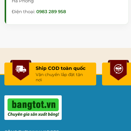
Hả Phòng
thảo,
bảng lật 2 mặt
di động….
Điện thoại:
0983 289 958
Ship COD toàn quốc
Vận chuyển lắp đặt tận
nơi