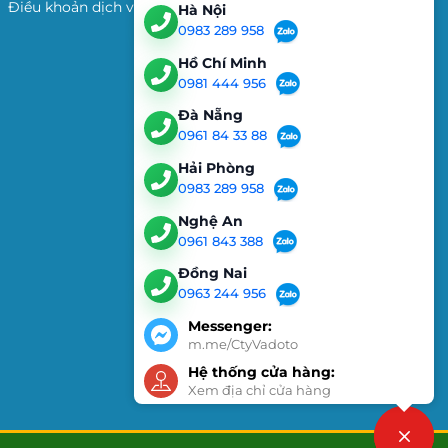
Điều khoản dịch vụ
Hà Nội
0983 289 958
Hồ Chí Minh
0981 444 956
Đà Nẵng
0961 84 33 88
Hải Phòng
0983 289 958
Nghệ An
0961 843 388
Đồng Nai
0963 244 956
Messenger:
m.me/CtyVadoto
Hệ thống cửa hàng:
Xem địa chỉ cửa hàng
Liên hệ