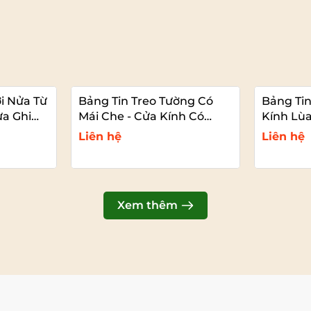
ại bangtot.vn.
ời Nửa Từ
Bảng Tin Treo Tường Có
Bảng Ti
Nửa Ghim
Mái Che - Cửa Kính Có
Kính Lùa
Khóa
Liên hệ
Liên hệ
t
Xem chi tiết
Xem thêm