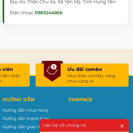
Địa chỉ: Thôn Chu Xá, Xã Yên Mỹ, Tỉnh Hưng Yên
Điện thoại:
0963244956
 viên
Ưu đãi combo
 viên nhận
Mua theo combo, càng
n
mua càng rẻ
HƯỚNG DẪN
FANPAGE
Hướng dẫn mua hàng
Hướng dẫn thanh toán
Liên hệ với chúng tôi
Hướng dẫn giao nhận