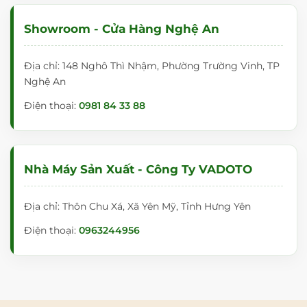
khách sẽ được cam kết:
Showroom - Cửa Hàng Nghệ An
Hàng chính hãng 100%:
Trực tiếp từ nhà máy
sản xuất của VADOTO.
Địa chỉ: 148 Nghô Thì Nhậm, Phường Trường Vinh, TP
Nghệ An
Giá cả cạnh tranh:
Mua hàng không qua trung
gian với mức giá ưu đãi nhất.
Điện thoại:
0981 84 33 88
Hệ thống showroom toàn quốc:
Quý khách có
thể đến trực tiếp xem sản phẩm tại Hà Nội,
TP.HCM, Đà Nẵng, Nghệ An.
Nhà Máy Sản Xuất - Công Ty VADOTO
Hỗ trợ lắp đặt:
Giao hàng nhanh chóng và hỗ trợ
kỹ thuật tận nơi.
Địa chỉ: Thôn Chu Xá, Xã Yên Mỹ, Tỉnh Hưng Yên
Điện thoại:
0963244956
THÔNG TIN LIÊN HỆ & HỆ THỐNG CỬA
HÀNG
CÔNG TY TNHH VADOTO
Mã số thuế:
0901046602