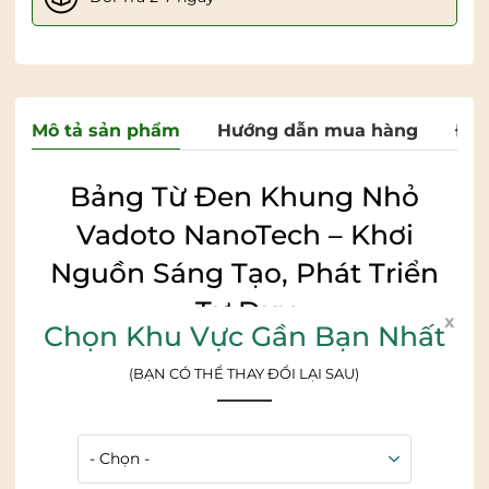
Mô tả sản phẩm
Hướng dẫn mua hàng
Đán
Bảng Từ Đen Khung Nhỏ
Vadoto NanoTech – Khơi
Nguồn Sáng Tạo, Phát Triển
Tư Duy
x
Chọn Khu Vực Gần Bạn Nhất
Bạn đang tìm kiếm một công cụ hỗ trợ con yêu tập
viết, vẽ tranh hay một chiếc bảng ghi chú hiện đại cho
(BẠN CÓ THỂ THAY ĐỔI LẠI SAU)
văn phòng?
Bảng từ đen khung nhỏ Vadoto
NanoTech
chính là lựa chọn hoàn hảo. Với công nghệ
bề mặt tiên tiến và thiết kế tinh tế, sản phẩm không chỉ
là vật dụng dạy học mà còn là người bạn đồng hành