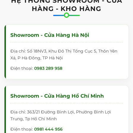
HỆ THỐNG SHOWROOM - CỬA
trong giáo dục và đời sống
HÀNG - KHO HÀNG
Đối với trẻ nhỏ: Phát triển trí thông minh
đa diện
Việc cho trẻ tiếp xúc với bảng đen từ sớm mang lại
Showroom - Cửa Hàng Hà Nội
những lợi ích không ngờ:
Phát triển ngôn ngữ:
Giúp con làm quen với mặt
Địa chỉ: Số 18NV3, Khu Đô Thị Tổng Cục 5, Thôn Yên
chữ, tập viết những nét chữ đầu đời một cách hứng
Xá, P Hà Đông, TP Hà Nội
thú.
Điện thoại:
0983 289 958
Tư duy logic:
Thực hành các bài toán, sơ đồ tư duy
trực quan ngay trên mặt bảng.
Trí thông minh hình họa:
Thỏa sức sáng tạo, vẽ
Showroom - Cửa Hàng Hồ Chí Minh
vời, giúp trẻ định hình màu sắc và không gian tốt
hơn.
Địa chỉ: 363/21 Đường Bình Lợi, Phường Bình Lợi
Đối với văn phòng và gia đình:
Trung, Tp Hồ Chí Minh
Dùng làm bảng thông báo tại phòng làm việc, cửa
Điện thoại:
0981 444 956
hàng, quán cafe (menu chalkboard).