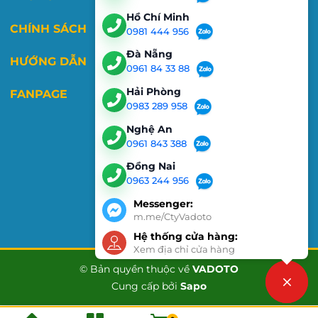
Hồ Chí Minh
CHÍNH SÁCH
0981 444 956
Đà Nẵng
HƯỚNG DẪN
0961 84 33 88
Hải Phòng
FANPAGE
0983 289 958
Nghệ An
0961 843 388
Đồng Nai
0963 244 956
Messenger:
m.me/CtyVadoto
Hệ thống cửa hàng:
Xem địa chỉ cửa hàng
© Bản quyền thuộc về
VADOTO
Cung cấp bởi
Sapo
Liên hệ