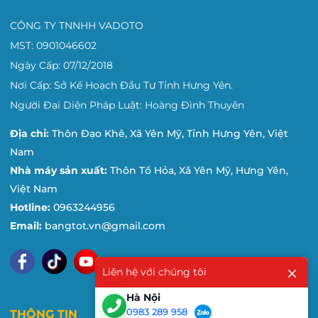
Tại Nghệ An:
148 Ngô Thì Nhậm, Phường Trung
CÔNG TY TNNHH VADOTO
Vĩnh, TP. Vinh, Nghệ An
MST: 0901046602
Ngày Cấp: 07/12/2018
Điện thoại: 0981 84 33 88
Nơi Cấp: Sở Kế Hoạch Đầu Tư Tỉnh Hưng Yên.
Người Đại Diện Pháp Luật: Hoàng Đình Thuyên
Địa chỉ:
Thôn Đạo Khê, Xã Yên Mỹ, Tỉnh Hưng Yên, Việt
Nam
Nhà máy sản xuất:
Thôn Tổ Hỏa, Xã Yên Mỹ, Hưng Yên,
Việt Nam
Hotline:
0963244956
Email:
bangtot.vn@gmail.com
Liên hệ với chúng tôi
Hà Nội
0983 289 958
THÔNG TIN