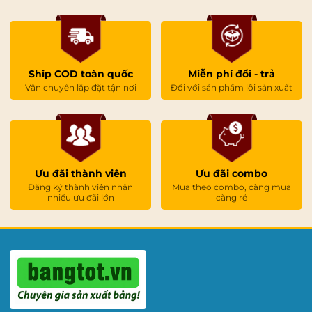
Trụ sở:
Đạo Khê, Trung Hưng, Yên Mỹ, Hưng Yên,
Việt Nam
Nhà máy sản xuất:
Thôn Chu Xá, Xã Yên Mỹ, Tỉnh
Ship COD toàn quốc
Miễn phí đổi - trả
Hưng Yên | Hotline: 0963 244 956
Vận chuyển lắp đặt tận nơi
Đối với sản phẩm lỗi sản xuất
Hệ thống Showroom - Cửa hàng:
Tại Hà Nội:
Số 18NV3, Khu Đô Thị Tổng Cục 5, Thôn
Yên Xá, P. Hà Đông, TP. Hà Nội
Điện thoại: 0983 289 958
Ưu đãi thành viên
Ưu đãi combo
Đăng ký thành viên nhận
Mua theo combo, càng mua
nhiều ưu đãi lớn
càng rẻ
Tại TP. Hồ Chí Minh:
363/21 Đường Bình Lợi,
Phường Bình Lợi Trung, TP. Hồ Chí Minh
Điện thoại: 0981 444 956
Tại Đà Nẵng:
110 Trịnh Đình Thảo, Phường Cẩm Lệ,
TP. Đà Nẵng
Điện thoại: 0961 84 33 88