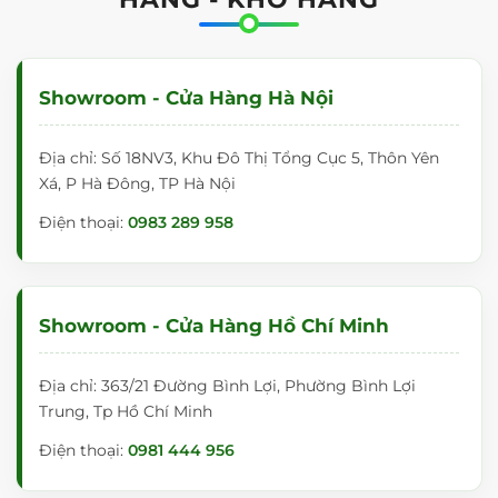
Ứng Dụng Đa Dạng Trong Mọi Môi Trường
Showroom - Cửa Hàng Hà Nội
Địa chỉ: Số 18NV3, Khu Đô Thị Tổng Cục 5, Thôn Yên
Xá, P Hà Đông, TP Hà Nội
Điện thoại:
0983 289 958
Showroom - Cửa Hàng Hồ Chí Minh
Bảng từ xanh VADOTO được thiết kế để phục vụ đa
dạng đối tượng người dùng:
Địa chỉ: 363/21 Đường Bình Lợi, Phường Bình Lợi
Trung, Tp Hồ Chí Minh
Tại các cấp học (Tiểu học, THCS, THPT, Đại
học):
Là thiết bị giảng dạy chủ đạo, hỗ trợ giáo
Điện thoại:
0981 444 956
viên truyền đạt kiến thức hiệu quả và giúp học
sinh tập trung tốt hơn.