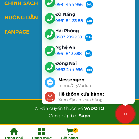
CHÍNH SÁCH
0981 444 956
Đà Nẵng
HƯỚNG DẪN
0961 84 33 88
Hải Phòng
FANPAGE
0983 289 958
Nghệ An
0961 843 388
Đồng Nai
0963 244 956
Messenger:
m.me/CtyVadoto
Hệ thống cửa hàng:
Xem địa chỉ cửa hàng
© Bản quyền thuộc về
VADOTO
Cung cấp bởi
Sapo
Liên hệ
0
Trang chủ
Danh mục
Giỏ hàng