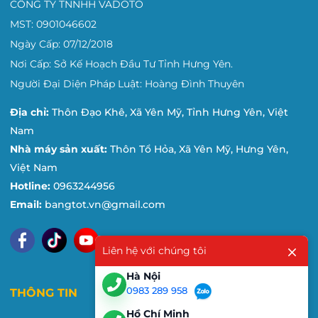
CÔNG TY TNNHH VADOTO
MST: 0901046602
Ngày Cấp: 07/12/2018
Nơi Cấp: Sở Kế Hoạch Đầu Tư Tỉnh Hưng Yên.
Người Đại Diện Pháp Luật: Hoàng Đình Thuyên
Địa chỉ:
Thôn Đạo Khê, Xã Yên Mỹ, Tỉnh Hưng Yên, Việt
Nam
Nhà máy sản xuất:
Thôn Tổ Hỏa, Xã Yên Mỹ, Hưng Yên,
Việt Nam
Hotline:
0963244956
Email:
bangtot.vn@gmail.com
Liên hệ với chúng tôi
Hà Nội
0983 289 958
THÔNG TIN
Hồ Chí Minh