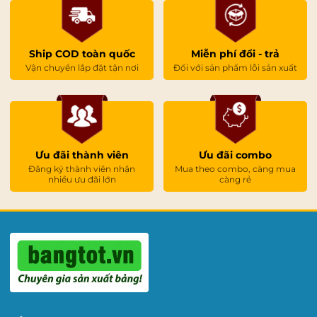
TP. Hồ Chí Minh:
363/21 Đường Bình Lợi, P. 13, Q.
Bình Thạnh. | Hotline: 0981 444 956
Ship COD toàn quốc
Miễn phí đổi - trả
Đà Nẵng:
110 Trịnh Đình Thảo, P. Khuê Trung, Q.
Vận chuyển lắp đặt tận nơi
Đối với sản phẩm lỗi sản xuất
Cẩm Lệ. | Hotline: 0961 84 33 88
Nghệ An:
148 Ngô Thì Nhậm, P. Trung Đô, TP. Vinh.
| Hotline: 0981 84 33 88
Liên hệ ngay Hotline để được tư vấn và nhận ưu đãi
Ưu đãi thành viên
Ưu đãi combo
tốt nhất cho bé!
Đăng ký thành viên nhận
Mua theo combo, càng mua
nhiều ưu đãi lớn
càng rẻ
VADOTO – Đồng hành cùng tri thức Việt.