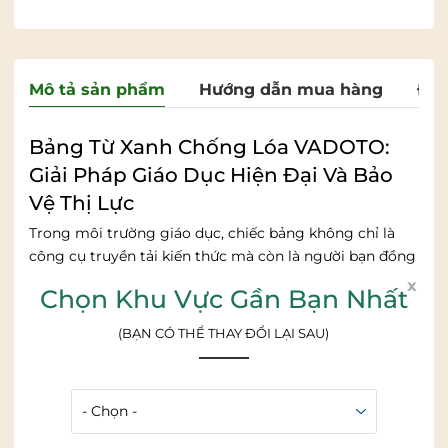
Mô tả sản phẩm
Hướng dẫn mua hàng
Đán
Bảng Từ Xanh Chống Lóa VADOTO:
Giải Pháp Giáo Dục Hiện Đại Và Bảo
Vệ Thị Lực
Trong môi trường giáo dục, chiếc bảng không chỉ là
công cụ truyền tải kiến thức mà còn là người bạn đồng
hành gắn liền với sự phát triển của học sinh, sinh viên.
x
Chọn Khu Vực Gần Bạn Nhất
Thấu hiểu điều đó,
VADOTO
đã nghiên cứu và sản xuất
dòng
Bảng từ xanh viết phấn chống lóa
cao cấp, đáp
(BẠN CÓ THỂ THAY ĐỔI LẠI SAU)
ứng trọn vẹn nhu cầu từ giảng đường đại học đến góc
học tập nhỏ tại gia đình.