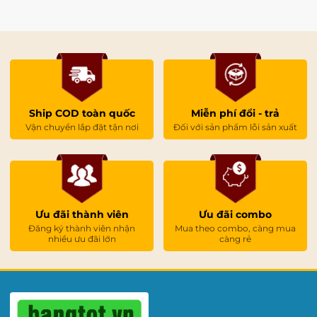
Lớp sơn cao
cấp giúp
bảng có khả
năng xóa
sạch nhanh
chóng,
không để lại
Ship COD toàn quốc
Miễn phí đổi - trả
bụi bẩn hay
Vận chuyển lắp đặt tận nơi
Đối với sản phẩm lỗi sản xuất
vệt phấn.
Thiết kế chắc chắn, có
độ bền cao
Ưu đãi thành viên
Ưu đãi combo
Bảng từ xanh treo
Đăng ký thành viên nhận
Mua theo combo, càng mua
nhiều ưu đãi lớn
càng rẻ
tường
sử dụng khung
nhôm cao cấp giúp bảng
chắc chắn, không bị cong
vênh theo thời gian. Bốn
góc được bịt nhựa giúp