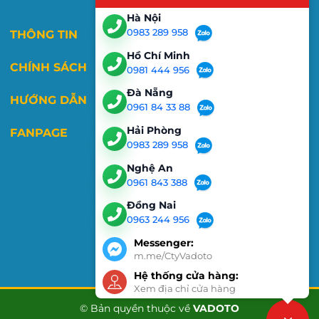
sạch dễ
Hà Nội
dàng sau khi
0983 289 958
THÔNG TIN
viết 10 giây.
Hồ Chí Minh
Đặc biệt, bảng
CHÍNH SÁCH
0981 444 956
có dòng kẻ mờ
Đà Nẵng
5x5cm tạo sự
HƯỚNG DẪN
0961 84 33 88
ngay ngắn, khi
viết. Bề
Hải Phòng
FANPAGE
mặt
bảng hít
0983 289 958
nam châm
Nghệ An
mạnh
giúp dễ
0961 843 388
đính thông báo,
Đồng Nai
tranh ảnh trong
0963 244 956
mỗi buổi hội
họp.
Messenger:
m.me/CtyVadoto
Hệ thống cửa hàng:
Xem địa chỉ cửa hàng
Khay bút thông minh có thể di chuyển
© Bản quyền thuộc về
VADOTO
Bảng có khay bút được làm bằng nhôm hoặc nhựa,