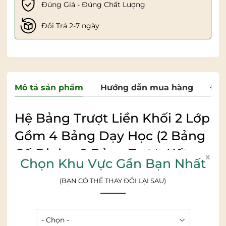
Đúng Giá - Đúng Chất Lượng
Đổi Trả 2-7 ngày
Mô tả sản phẩm
Hướng dẫn mua hàng
Đán
Hệ Bảng Trượt Liền Khối 2 Lớp
Gồm 4 Bảng Dạy Học (2 Bảng
Cố Đinh – 2 Bảng Trượt Kết
x
Chọn Khu Vực Gần Bạn Nhất
Hợp TIVI) – ( VADOTO-
(BẠN CÓ THỂ THAY ĐỔI LẠI SAU)
SSBX04xxxx)