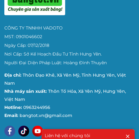
tăng tính thẩm mỹ và an
toàn cho người sử
dụng.
Cốt hậu của bảng
được làm bằng nhựa
CÔNG TY TNNHH VADOTO
chống ẩm mốc, có độ bền
MST: 0901046602
cao.
Ngày Cấp: 07/12/2018
Ngoài ra, chúng ta có thể
lựa chọn lắp bảng theo hai
Nơi Cấp: Sở Kế Hoạch Đầu Tư Tỉnh Hưng Yên.
chiều ngang hoặc dọc tùy
Người Đại Diện Pháp Luật: Hoàng Đình Thuyên
thích.
Địa chỉ:
Thôn Đạo Khê, Xã Yên Mỹ, Tỉnh Hưng Yên, Việt
Nam
Bảng đa năng – dễ
Nhà máy sản xuất:
Thôn Tổ Hỏa, Xã Yên Mỹ, Hưng Yên,
sử dụng
Việt Nam
Bảng có thể
Hotline:
0963244956
dùng để dạy
Email:
bangtot.vn@gmail.com
học tại nhà,
dùng trong các
trung tâm,
Liên hệ với chúng tôi
Mặt bảng lau