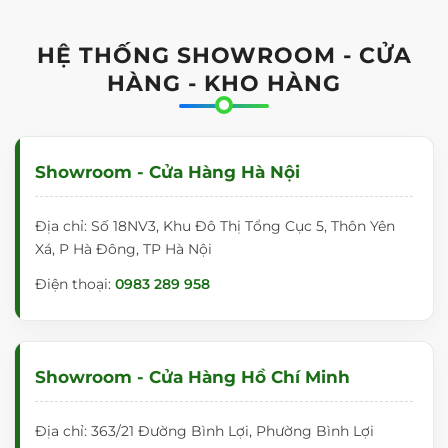
HỆ THỐNG SHOWROOM - CỬA
HÀNG - KHO HÀNG
Showroom - Cửa Hàng Hà Nội
Địa chỉ: Số 18NV3, Khu Đô Thị Tổng Cục 5, Thôn Yên
Xá, P Hà Đông, TP Hà Nội
Điện thoại:
0983 289 958
Hệ Bảng Trượt Liền
Showroom - Cửa Hàng Hồ Chí Minh
Tên sản
Khối 2 Lớp 4 bảng Dạy
phẩm
Học
Địa chỉ: 363/21 Đường Bình Lợi, Phường Bình Lợi