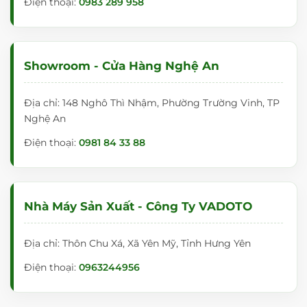
Điện thoại:
0983 289 958
Hệ Bảng Trượt Liền Khối 2 Lớp
4 bảng Dạy Học
Showroom - Cửa Hàng Nghệ An
Mặt bảng
mịn,
xóa siêu
Địa chỉ: 148 Nghô Thì Nhậm, Phường Trường Vinh, TP
sạch
Nghệ An
Mặt
bảng
xanh
Điện thoại:
0981 84 33 88
Nanotech
đượ
c làm từ chất
liệu thép cao
cấp.
Nhà Máy Sản Xuất - Công Ty VADOTO
Bề mặt bảng
sơn phủ nano
Địa chỉ: Thôn Chu Xá, Xã Yên Mỹ, Tỉnh Hưng Yên
siêu bóng
Điện thoại:
mịn giúp viết
0963244956
chữ đẹp, nhẹ
nhàng.