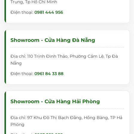
Trung, Tp Hồ Chí Minh
Nhãn
Điện thoại:
0981 444 956
VADOTO
hiệu
Mã sản
SSBX04xxxx
phẩm
Showroom - Cửa Hàng Đà Nẵng
Chất liệu
mặt
Thép từ tính cao cấp
Địa chỉ: 110 Trịnh Đình Thảo, Phường Cẩm Lệ, Tp Đà
bảng
Nẵng
Nguyên
Khung làm bằng nhôm Anot sáng bóng
Điện thoại:
0961 84 33 88
liệu
Cốt bảng bằng nhựa chắc chắn
khung
Kiểu lắp
Treo tường
Showroom - Cửa Hàng Hải Phòng
Thời
gian bảo
12 tháng
hành
Địa chỉ: 97 Khu Đô Thị Bạch Đằng, Hồng Bàng, TP Hả
Phòng
TÍNH NĂNG CỦA