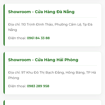
Văn Giang,
Hưng Yên.
📞 Điện thoại:
0983 289 958
Showroom - Cửa Hàng Đà Nẵng
Khu vực miền Trung:
Đà Nẵng:
110 Trịnh Đình Thảo,
P.
Cẩm Lệ,
TP.
Đà
Địa chỉ: 110 Trịnh Đình Thảo, Phường Cẩm Lệ, Tp Đà
Nẵng.
📞 Điện thoại:
0961 84 33 88
Nẵng
Nghệ An:
148 Ngô Thì Nhậm,
P.
Trung Vĩnh,
TP.
Điện thoại:
0961 84 33 88
Vinh.
📞 Điện thoại:
0961 84 33 88
Khu vực miền Nam:
TP. Hồ Chí Minh:
363/21 Đường Bình Lợi,
P.
Bình Lợi
Showroom - Cửa Hàng Hải Phòng
Trung,
TP.
HCM.
📞 Điện thoại:
0981 444 956
Địa chỉ: 97 Khu Đô Thị Bạch Đằng, Hồng Bàng, TP Hả
Phòng
Điện thoại:
0983 289 958