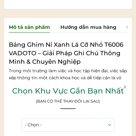
Mô tả sản phẩm
Hướng dẫn mua hàng
Đán
Bảng Ghim Nỉ Xanh Lá Cỡ Nhỏ T6006
VADOTO – Giải Pháp Ghi Chú Thông
Minh & Chuyên Nghiệp
Trong môi trường làm việc và học tập hiện đại,
việc sắp
xếp thông tin một cách khoa học và dễ tiếp cận là vô
cùng quan trọng.
Bảng ghim nỉ xanh lá cỡ nhỏ T6006
x
Chọn Khu Vực Gần Bạn Nhất
VADOTO chính là giải pháp lý tưởng giúp bạn ghi chú,
lưu trữ tài liệu quan trọng và tạo điểm nhấn thẩm mỹ
(BẠN CÓ THỂ THAY ĐỔI LẠI SAU)
cho không gian sống và làm việc.
Thiết kế hiện đại, tinh tế và nhỏ gọn:
Bảng ghim nỉ xanh lá T6006 VADOTO nổi bật với thiết
kế nhỏ gọn,
phù hợp với mọi không gian,
ngay cả