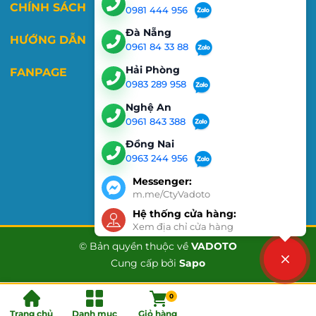
CHÍNH SÁCH
0981 444 956
Đà Nẵng
HƯỚNG DẪN
0961 84 33 88
Hải Phòng
FANPAGE
0983 289 958
Nghệ An
0961 843 388
Đồng Nai
0963 244 956
Messenger:
m.me/CtyVadoto
Hệ thống cửa hàng:
Xem địa chỉ cửa hàng
© Bản quyền thuộc về
VADOTO
Cung cấp bởi
Sapo
Liên hệ
0
Trang chủ
Danh mục
Giỏ hàng