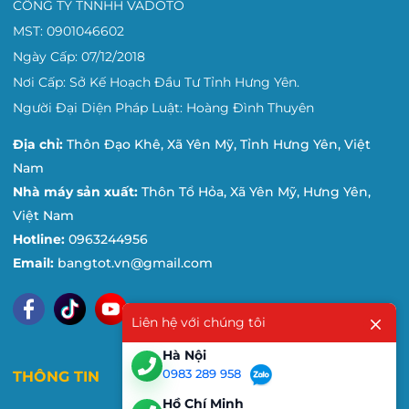
CÔNG TY TNNHH VADOTO
MST: 0901046602
Ngày Cấp: 07/12/2018
Nơi Cấp: Sở Kế Hoạch Đầu Tư Tỉnh Hưng Yên.
Người Đại Diện Pháp Luật: Hoàng Đình Thuyên
Địa chỉ:
Thôn Đạo Khê, Xã Yên Mỹ, Tỉnh Hưng Yên, Việt
Nam
Nhà máy sản xuất:
Thôn Tổ Hỏa, Xã Yên Mỹ, Hưng Yên,
Việt Nam
Hotline:
0963244956
Email:
bangtot.vn@gmail.com
Liên hệ với chúng tôi
Hà Nội
0983 289 958
THÔNG TIN
Hồ Chí Minh