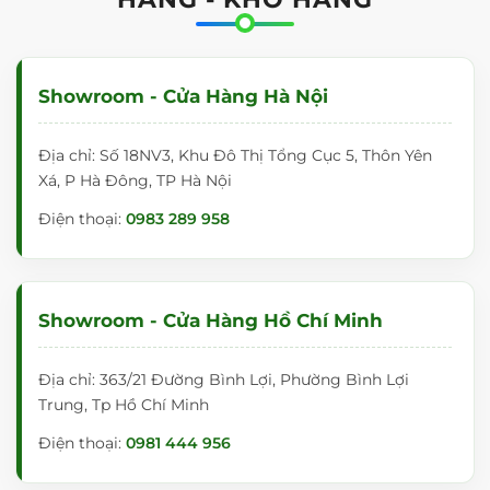
toàn cho người sử dụng.
Thông tin liên hệ mua hàng:
Showroom - Cửa Hàng Hà Nội
Để mua sản phẩm bảng ghim nỉ xanh lá T6006
VADOTO chính hãng,
quý khách hàng vui lòng liên hệ:
Địa chỉ: Số 18NV3, Khu Đô Thị Tổng Cục 5, Thôn Yên
CÔNG TY TNHH VADOTO
Xá, P Hà Đông, TP Hà Nội
Website:
bangtot.
vn
Điện thoại:
0983 289 958
Mã số thuế:
0901046602
Trụ sở chính:
Đạo Khê,
Xã Yên Mỹ,
Tỉnh Hưng Yên.
Showroom - Cửa Hàng Hồ Chí Minh
Hệ thống phân phối và bảo hành toàn quốc:
Khu vực miền Bắc:
Địa chỉ: 363/21 Đường Bình Lợi, Phường Bình Lợi
Trung, Tp Hồ Chí Minh
Hà Nội:
Số 18NV3,
KĐT Tổng Cục 5,
Yên Xá,
Thanh
Trì (Hà Đông).
📞 Điện thoại:
0983 289 958
Điện thoại:
0981 444 956
Hưng Yên:
Thời Đại 1-06,
Vinhomes Ocean Park 3,