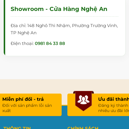
Showroom - Cửa Hàng Nghệ An
g, danh sách đội thợ và các cảnh báo nguy hiểm tại khu vực
Địa chỉ: 148 Nghô Thì Nhậm, Phường Trường Vinh,
TP Nghệ An
on Board" để ghim kế hoạch tuần, Note nhắc nhở công việc
Điện thoại:
0981 84 33 88
ADOTO
 xuất thiết bị giáo dục và bảng viết văn phòng tại Việt Nam.
Miễn phí đổi - trả
Ưu đãi thành
Đối với sản phẩm lỗi sản
Đăng ký thành
xuất
nhiều ưu đãi lớ
THÔNG TIN
CHÍNH SÁCH