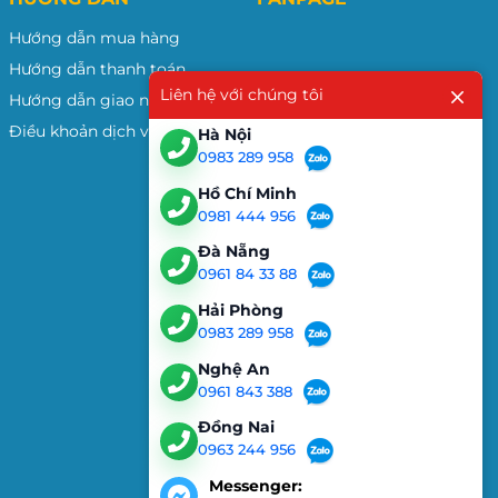
Hướng dẫn mua hàng
Hướng dẫn thanh toán
Liên hệ với chúng tôi
Hướng dẫn giao nhận
Điều khoản dịch vụ
Hà Nội
0983 289 958
Hồ Chí Minh
0981 444 956
Đà Nẵng
0961 84 33 88
Hải Phòng
0983 289 958
Nghệ An
0961 843 388
Đồng Nai
0963 244 956
Messenger: