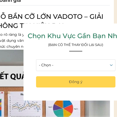
Đánh giá
Ỗ BẦN CỠ LỚN VADOTO – GIẢI
HÔNG TIN HIỆN ĐẠI
Chọn Khu Vực Gần Bạn Nh
o rõ ràng là yếu tố then chốt giúp nâng cao hiệu suất vận
vật dụng văn phòng, mà còn là công cụ đắc lực hỗ trợ
(BẠN CÓ THỂ THAY ĐỔI LẠI SAU)
chức chuyên nghiệp.
Đồng ý