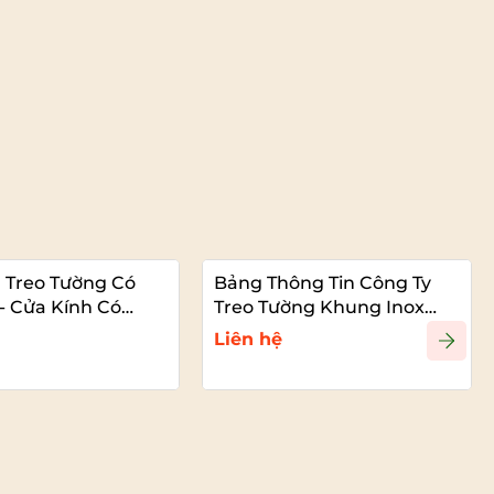
 Treo Tường Có
Bảng Thông Tin Công Ty
- Cửa Kính Có
Treo Tường Khung Inox
Vàng
Liên hệ
Xem chi tiết
Xem chi tiết