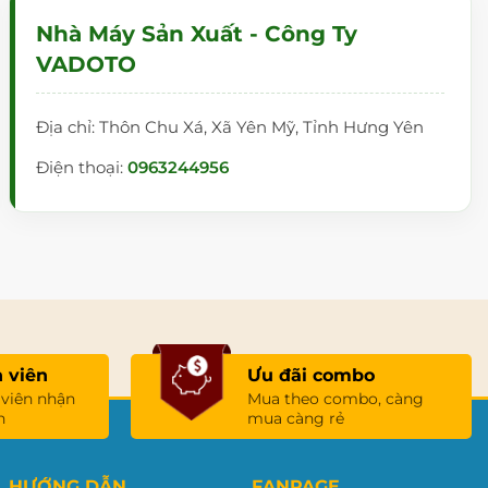
Nhà Máy Sản Xuất - Công Ty
VADOTO
Địa chỉ: Thôn Chu Xá, Xã Yên Mỹ, Tỉnh Hưng Yên
Điện thoại:
0963244956
 viên
Ưu đãi combo
 viên nhận
Mua theo combo, càng
n
mua càng rẻ
HƯỚNG DẪN
FANPAGE