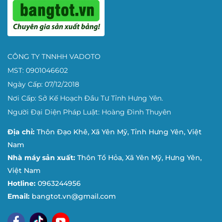
Hà Nội:
Số 18NV3, KĐT Tổng Cục 5, Yên Xá, Thanh Trì (H
📞 Điện thoại:
0983 289 958
Hưng Yên:
Thời Đại 1-06, Vinhomes Ocean Park 3, Văn G
CÔNG TY TNNHH VADOTO
📞 Điện thoại:
0983 289 958
MST: 0901046602
Khu vực miền Trung:
Ngày Cấp: 07/12/2018
Đà Nẵng:
110 Trịnh Đình Thảo, P. Cẩm Lệ, TP. Đà Nẵng.
Nơi Cấp: Sở Kế Hoạch Đầu Tư Tỉnh Hưng Yên.
📞 Điện thoại:
0961 84 33 88
Người Đại Diện Pháp Luật: Hoàng Đình Thuyên
Nghệ An:
148 Ngô Thì Nhậm, P. Trung Vĩnh, TP. Vinh.
Địa chỉ:
Thôn Đạo Khê, Xã Yên Mỹ, Tỉnh Hưng Yên, Việt
Nam
📞 Điện thoại:
0961 84 33 88
Nhà máy sản xuất:
Thôn Tổ Hỏa, Xã Yên Mỹ, Hưng Yên,
Khu vực miền Nam:
Việt Nam
TP. Hồ Chí Minh:
363/21 Đường Bình Lợi, P. Bình Lợi Tru
Hotline:
0963244956
Email:
bangtot.vn@gmail.com
📞 Điện thoại:
0981 444 956