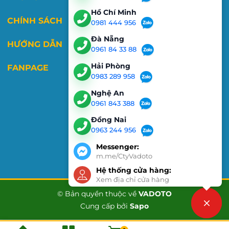
Hồ Chí Minh
CHÍNH SÁCH
0981 444 956
Đà Nẵng
HƯỚNG DẪN
0961 84 33 88
Hải Phòng
FANPAGE
0983 289 958
Nghệ An
0961 843 388
Đồng Nai
0963 244 956
Messenger:
m.me/CtyVadoto
Hệ thống cửa hàng:
Xem địa chỉ cửa hàng
© Bản quyền thuộc về
VADOTO
Cung cấp bởi
Sapo
Liên hệ