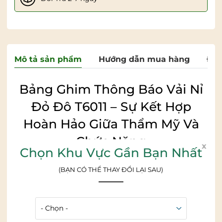
Mô tả sản phẩm
Hướng dẫn mua hàng
Đán
Bảng Ghim Thông Báo Vải Nỉ
Đỏ Đô T6011 – Sự Kết Hợp
Hoàn Hảo Giữa Thẩm Mỹ Và
Chức Năng
x
Chọn Khu Vực Gần Bạn Nhất
Bạn đang tìm kiếm một giải pháp thông báo hiệu quả,
chuyên nghiệp và mang lại điểm nhấn thẩm mỹ cho
(BẠN CÓ THỂ THAY ĐỔI LẠI SAU)
không gian của mình?
Bảng ghim thông báo vải nỉ
màu đỏ đô T6001
do VADOTO trực tiếp sản xuất là câu
trả lời lý tưởng. Với chất lượng vượt trội, thiết kế tinh tế
và tính ứng dụng cao, sản phẩm đã trở thành sự lựa