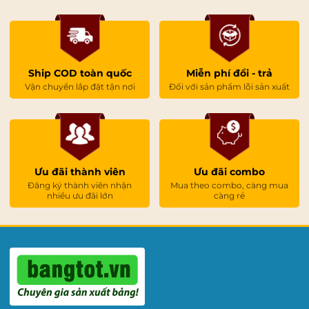
Địa chỉ:
363/21 Đường Bình Lợi, P. Bình Lợi Trung,
TP. HCM.
📞
Điện thoại:
0981 444 956
📍
Đà Nẵng:
Ship COD toàn quốc
Miễn phí đổi - trả
Vận chuyển lắp đặt tận nơi
Đối với sản phẩm lỗi sản xuất
Địa chỉ:
110 Trịnh Đình Thảo, P. Cẩm Lệ, TP. Đà
Nẵng.
📞
Điện thoại:
0961 84 33 88
📍
Nghệ An:
Ưu đãi thành viên
Ưu đãi combo
Đăng ký thành viên nhận
Mua theo combo, càng mua
Địa chỉ:
148 Ngô Thì Nhậm, P. Trung Vĩnh, TP. Vinh.
nhiều ưu đãi lớn
càng rẻ
📞
Điện thoại:
0961 84 33 88
Thông Tin Doanh Nghiệp CÔNG TY
TNHH VADOTO
Mã số thuế:
0901046602