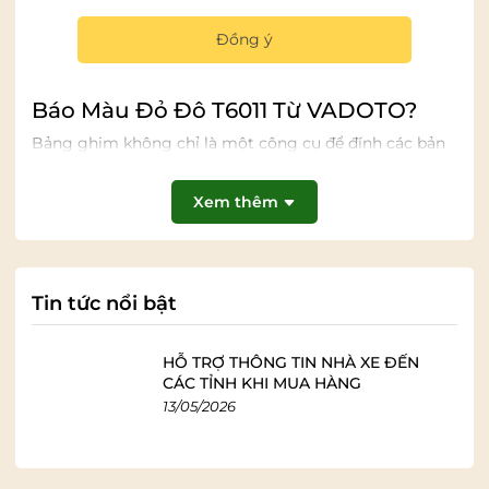
chọn hàng đầu cho các văn phòng, trường học, nhà
máy và nhiều không gian khác trên toàn quốc.
Đồng ý
Tại Sao Nên Chọn Bảng Ghim Thông
Báo Màu Đỏ Đô T6011 Từ VADOTO?
Bảng ghim không chỉ là một công cụ để đính các bản
tin, mà còn là một phần của thiết kế nội thất. Bảng
ghim T6001 của VADOTO nổi bật với các đặc điểm:
Xem thêm
1. Thẩm Mỹ Đẳng Cấp, Nổi Bật
Màu đỏ đô không chỉ mang lại cảm giác ấm áp, chuyên
nghiệp mà còn tạo ra sự chú ý mạnh mẽ, giúp các
Tin tức nổi bật
thông báo quan trọng luôn được nổi bật. Kết hợp với
khung nhôm cao cấp được tinh chỉnh sắc nét và
HỖ TRỢ THÔNG TIN NHÀ XE ĐẾN
chuyên nghiệp, chiếc bảng này sẽ nâng tầm bất kỳ
CÁC TỈNH KHI MUA HÀNG
không gian nào, từ phòng họp sang trọng đến phòng
13/05/2026
học hiện đại.
2. Chất Lượng Bền Bỉ, Tin Cậy