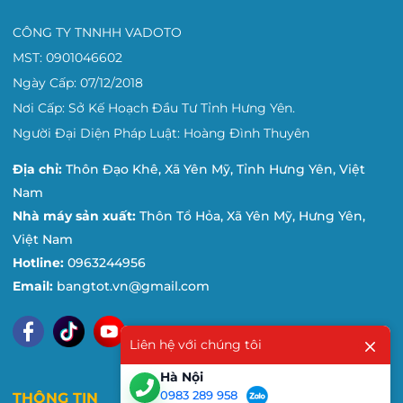
Trụ sở:
Đạo Khê, Xã Yên Mỹ, Hưng Yên
CÔNG TY TNNHH VADOTO
Nhà máy sản xuất:
Thôn Chu Xá, Xã Yên Mỹ, Tỉnh
MST: 0901046602
Hưng Yên
Ngày Cấp: 07/12/2018
Hotline nhà máy:
0963 244 956 – Trực tiếp phục vụ
Nơi Cấp: Sở Kế Hoạch Đầu Tư Tỉnh Hưng Yên.
nhu cầu của quý khách hàng, từ các văn phòng kinh
Người Đại Diện Pháp Luật: Hoàng Đình Thuyên
doanh, văn phòng sản xuất đến nhà máy và trường
học.
Địa chỉ:
Thôn Đạo Khê, Xã Yên Mỹ, Tỉnh Hưng Yên, Việt
Nam
Bảng ghim thông báo vải nỉ màu đỏ đô T6011
– Lựa
Nhà máy sản xuất:
Thôn Tổ Hỏa, Xã Yên Mỹ, Hưng Yên,
chọn thông minh cho không gian làm việc và học tập
Việt Nam
chuyên nghiệp. Hãy để VADOTO đồng hành cùng bạn
Hotline:
0963244956
nâng tầm không gian sống và làm việc!
Email:
bangtot.vn@gmail.com
Liên hệ với chúng tôi
Hà Nội
0983 289 958
THÔNG TIN