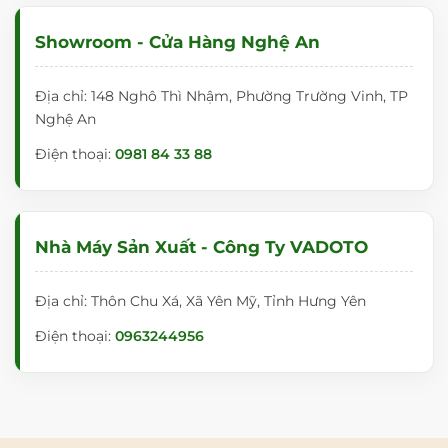
hàng, các bậc phụ huynh và quý thầy cô có thể đến hệ
thống Showroom trên toàn quốc của VADOTO. Tại đây,
Showroom - Cửa Hàng Nghệ An
bạn có thể trực tiếp chạm, ghim thử và đánh giá sự
hoàn hảo của sản phẩm.
Địa chỉ: 148 Nghô Thì Nhậm, Phường Trường Vinh, TP
Hệ Thống Showroom VADOTO Toàn Quốc:
Nghệ An
📍
Hà Nội:
Điện thoại:
0981 84 33 88
Địa chỉ:
Số 18NV3, KĐT Tổng Cục 5, Yên Xá, Hà
Đông.
📞
Điện thoại:
0983 289 958
Nhà Máy Sản Xuất - Công Ty VADOTO
📍
Hưng Yên:
Địa chỉ: Thôn Chu Xá, Xã Yên Mỹ, Tỉnh Hưng Yên
Địa chỉ:
Thời Đại 1-06 Vinhome Ocean Park 3, Văn
Điện thoại:
0963244956
Giang, Hưng Yên.
📞
Điện thoại:
0983 289 958
📍
TP. Hồ Chí Minh: