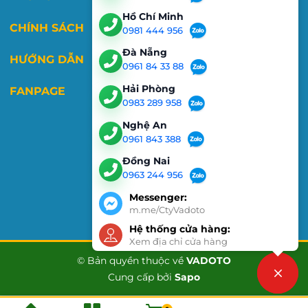
Hồ Chí Minh
CHÍNH SÁCH
0981 444 956
Đà Nẵng
HƯỚNG DẪN
0961 84 33 88
Hải Phòng
FANPAGE
0983 289 958
Nghệ An
0961 843 388
Đồng Nai
0963 244 956
Messenger:
m.me/CtyVadoto
Hệ thống cửa hàng:
Xem địa chỉ cửa hàng
© Bản quyền thuộc về
VADOTO
Cung cấp bởi
Sapo
Liên hệ