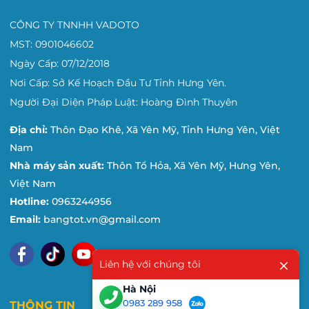
Bảng để nơi có nhiệt
do nhà sản xuất
độ cao.
CÔNG TY TNNHH VADOTO
Bảng không xóa
Do ngoại lực tác
MST: 0901046602
được
dụng lên bảng
Bảng bị trơ mặt viết
Ngày Cấp: 07/12/2018
Bảng không xóa dược
không rõ, không ăn
Nơi Cấp: Sở Kế Hoạch Đầu Tư Tỉnh Hưng Yên.
do dùng hóa chất
Khung bị bong sơn
Người Đại Diện Pháp Luật: Hoàng Đình Thuyên
Địa chỉ:
Thôn Đạo Khê, Xã Yên Mỹ, Tỉnh Hưng Yên, Việt
Nam
Nhà máy sản xuất:
Thôn Tổ Hỏa, Xã Yên Mỹ, Hưng Yên,
Việt Nam
Hotline:
0963244956
Email:
bangtot.vn@gmail.com
Liên hệ với chúng tôi
Hà Nội
0983 289 958
THÔNG TIN