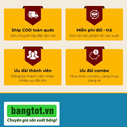
mua hàng
♦
Thời gian giao hàng nhanh , khách hàng không phải
mất nhiều thời gian chờ đợi.
Ship COD toàn quốc
Miễn phí đổi - trả
♦
Bảo hành bảng trong 12 tháng trên toàn quốc.
Vận chuyển lắp đặt tận nơi
Đối với sản phẩm lỗi sản xuất
♦
Hoàn tiền hoặc đổi hàng trong vòng 03 ngày làm
việc nếu xảy ra bất cứ lỗi kỹ thuật nào từ phía nhà sản
xuất.
CHÍNH SÁCH BẢO HÀNH BẢNG THÔNG
Ưu đãi thành viên
Ưu đãi combo
BÁO TIN TỨC
Đăng ký thành viên nhận
Mua theo combo, càng mua
nhiều ưu đãi lớn
càng rẻ
Điều kiện được bảo
Điều kiện không được
hành
bảo hành
Thời gian bảo hành:
Không có tem bảo
12 tháng
hành của nhà sản xuất
Bảng bị cong vênh
Bảng bị cong vênh do
do nhà sản xuất
ngoại cảnh như:
Bảng bị phồng mặt