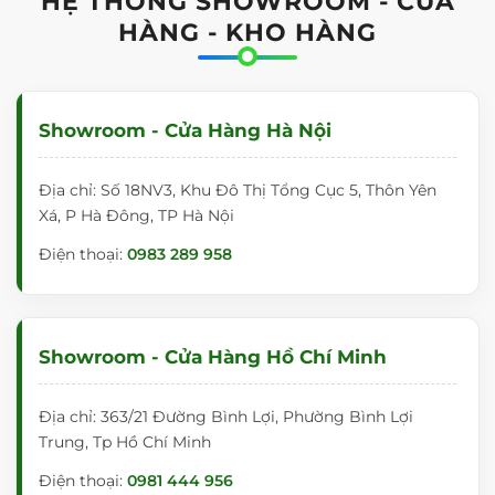
HỆ THỐNG SHOWROOM - CỬA
ƯU ĐIỂM VƯỢT TRỘI CỦA BẢNG
HÀNG - KHO HÀNG
THÔNG BÁO NGOÀI TRỜI
Có thể kết hợp giữa bảng ghim thông báo để ghim
thông tin dưới dạng giấy văn bảng
Kết cấu của bảng thì chắc chắn nên rất an toàn
Showroom - Cửa Hàng Hà Nội
Thiết kế sang trọng, thẩm mỹ tăng tính mỹ quan
cho không gian khuôn viên văn phòng, nhà máy,
Địa chỉ: Số 18NV3, Khu Đô Thị Tổng Cục 5, Thôn Yên
trường học các trung tâm giáo dục,…
Xá, P Hà Đông, TP Hà Nội
Có hộp kính bảo vệ tránh sự xâm hại của thời tiết.
Điện thoại:
0983 289 958
KẾT CẤU CỦA BẢNG THÔNG BÁO NGOÀI
TRỜI
Bảng thông tin có từ tính để dính những tài liệu
Showroom - Cửa Hàng Hồ Chí Minh
thông báo
Mặt sau là tấm panel nhựa dày 15mm chống ẩm,
chống cong vênh tuyệt đối. Ưu điểm vượt trội là
Địa chỉ: 363/21 Đường Bình Lợi, Phường Bình Lợi
nhẹ, sạch thân thiện môi trường.
Trung, Tp Hồ Chí Minh
Giữa hai lớp vật liệu là keo dán tổng hợp chất lượng
Điện thoại:
0981 444 956
cao.